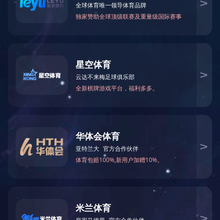
甲酰胺
N-甲基甲酰胺
75-12-7
123-39-7