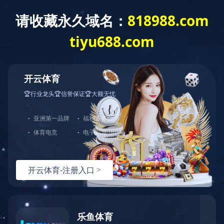
星空网站在线登录官网入口
星空网站在线登录官网入口-星空(中国
ENGLISH