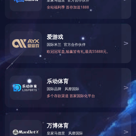
分子式
分子量
性 质
用 途
包装、贮运